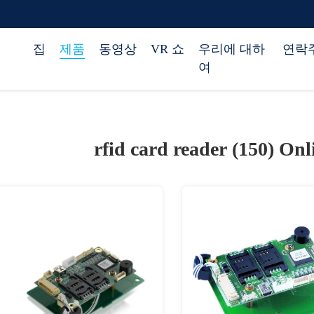
집
제품
동영상
VR 쇼
우리에 대하
연락
여
rfid card reader (150)
Onl