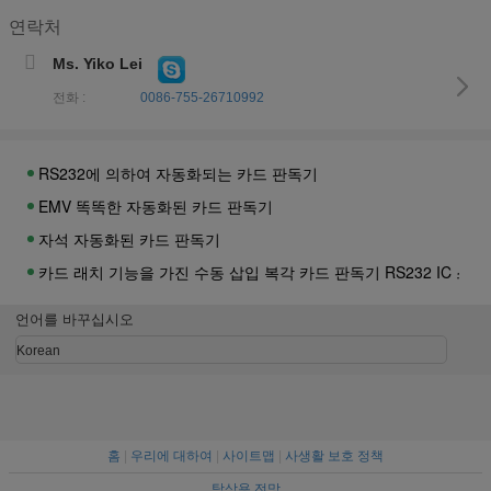
자동 삽입 정보 문의처 스마트 카드 독자, 지불 시스템 IC 카드 판
연락처
교통 정리 체계 DC12Volt를 위한 ISO에 의하여 자동화되는 RFID
Ms. Yiko Lei
탬퍼 증거 IC는 RS 232/USB 공용영역을 가진 카드 판독기를 자
전화 :
0086-755-26710992
자동화된 ATM 스마트 카드 독자, 자기 카드 독자 및 작가 ISO
ATM에 의하여 자동화되는 접촉 스마트 카드 독자/작가, SIM 카드 
RS232에 의하여 자동화되는 카드 판독기
EMV 똑똑한 자동화된 카드 판독기
자석 자동화된 카드 판독기
카드 래치 기능을 가진 수동 삽입 복각 카드 판독기 RS232 IC 스
RS 232 잡종 간이 건축물을 위한 절반 삽입 RFID 카드 판독기/수
언어를 바꾸십시오
유틸리티를 위한 ATM 복각 IC 카드 판독기 DC5V EMV 마그네틱 
Korean
자동으로 IC RS232 복각 카드 판독기 ID 맨끝 수동 카드 판독기 DC
EMV 분배하는 연료를 위한 수동 RFID 복각 카드 판독기, 주차 간
홈
|
우리에 대하여
|
사이트맵
|
사생활 보호 정책
탁상용 전망