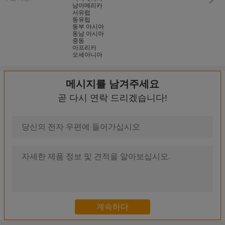
남아메리카
서유럽
동유럽
동부 아시아
동남 아시아
중동
아프리카
오세아니아
메시지를 남겨주세요
곧 다시 연락 드리겠습니다!
ISO14443 RS232 공용영역을 가진 RFID에 의하여 자동화되는 
관례 RS232 자석 줄무늬 카드 판독기, 지불 간이 건축물 카드 판독기
3 1에서 RFID 카드, IC 카드 판독기 작가, 읽힌 자기 카드를 
RS232는 셀프서비스 장치를 위한 카드 판독기/IC 카드 판독기 
EMV 똑똑한 자동화된 카드 판독기/간이 건축물 자기 카드 독자 DC 
접근 제한 맨끝을 위한 자동화한 카드 판독기, 간이 건축물 스마트
반대로 대충 훑어 보기를 가진 첫번째/가장 작은 자동화된 카드 판독기/반대로