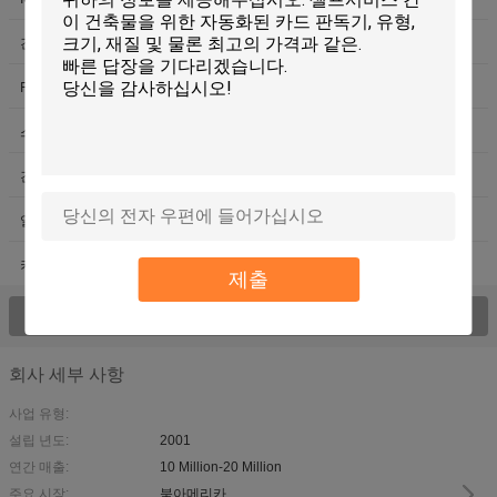
간이 건축물 카드 판독기
잡종 카드 판독기
RFID 카드 분배기
자기 카드 분배기
스마트 카드 분배기
자동 판매기 빌 수락자
간이 건축물 빌 수락자
ID 카드 스캐너
얼굴 인식 온도계
카드 개인화 분배기
키오스크 카메라
제출
모든 제품 >를 전망하십시오;
회사 세부 사항
사업 유형:
설립 년도:
2001
연간 매출:
10 Million-20 Million
주요 시장:
북아메리카