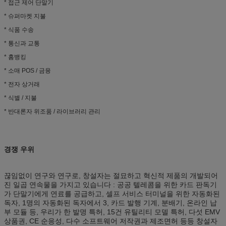
* 접근 제어 단말기
* 슈퍼마켓 지불
* 식품 수송
* 통신과 교통
* 홈뱅킹
* 소매 POS / 금융
* 전자 상거래
* 식별 / 지불
* 반대론자 위조품 / 라이브러리 관리
경쟁 우위
끊임없이 연구와 연구로, 창설자는 절묘하고 혁신적 제품의 개발되어
진 일곱 연속물을 가지고 있습니다 : 공공 텔레콤을 위한 카드 판독기
가 단말기에게 연료를 공급하고, 셀프 서비스 터미널을 위한 자동화된
독자, 1명의 자동화된 독자에서 3, 카드 발행 기계, 분배기, 온라인 납
부 모듈 등, 우리가 한 발명 특허, 15건 유틸리티 모델 특허, 다섯 EMV
상품권, CE 순응성, 다수 소프트웨어 저작권과 제조면허 등등 창설자