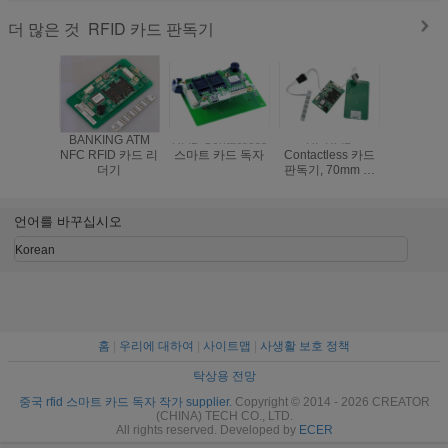
RFID 카드 판독기
더 많은 것
BANKING ATM
RFID Contactless
HF RFID
Contactle
NFC RFID 카드 리
스마트 카드 독자
Contactless 카드
카드 판독
더기
판독기, 70mm 읽
USB2.0 
는 거리를 가진 RF
신 인터
카드 판독기
CRT-60
언어를 바꾸십시오
Korean
홈
|
우리에 대하여
|
사이트맵
|
사생활 보호 정책
탁상용 전망
중국 rfid 스마트 카드 독자 작가 supplier.
Copyright © 2014 - 2026 CREATOR
(CHINA) TECH CO., LTD.
All rights reserved. Developed by
ECER