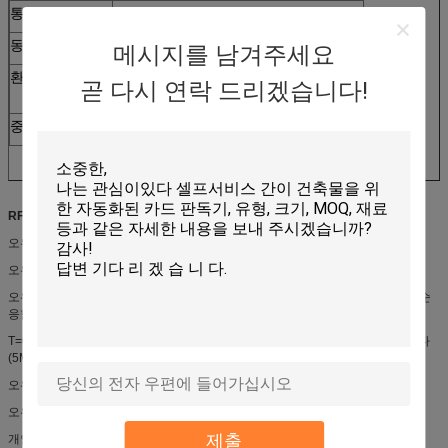
통신 인터페이스
RS-232
동작 주파수
13.56 마하즈
메시지를 남겨주세요
환경적인 조건
작동 :0 ~ 50C/0 ~ 90%RH (비 콘덴싱)
곧 다시 연락 드리겠습니다!
저장 :-10 ~ 75C/0 ~ 90%RH (비 콘덴싱)
중량
약 100 Ｇ
RFID 카드 판독기의 특징
오우 USB 2.0 인터페이스
오우 짜맞춘 단락 회로 / 과전압 보호
오우 읽기 벌금 클래스 A, 비와 Ｃ 스마트 카든 ISO 7816-1/2/3 T=0과 T=1으로 순
응합니다
T=0과 T=1.를 위한 오우 데이터 전송 속도는 보드 비율은 13.440k ~ 625K입니다
(5MHz-12MHz 집적회로 카드 주파수)
오우 UID (사용자 아이디) 관리
오우 펌웨어 암호화 매카니즘, 역회전 방지 분석
제출
개인 정보를 위한 플래쉬 메모리의 오우 255 바이트