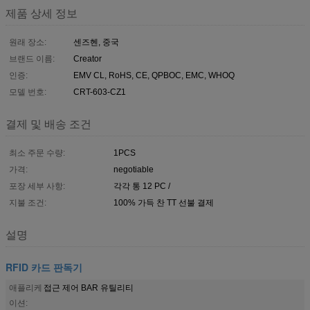
제품 상세 정보
원래 장소:
센즈헨, 중국
브랜드 이름:
Creator
인증:
EMV CL, RoHS, CE, QPBOC, EMC, WHOQ
모델 번호:
CRT-603-CZ1
결제 및 배송 조건
최소 주문 수량:
1PCS
가격:
negotiable
포장 세부 사항:
각각 통 12 PC /
지불 조건:
100% 가득 찬 TT 선불 결제
설명
RFID 카드 판독기
애플리케
접근 제어 BAR 유틸리티
이션: