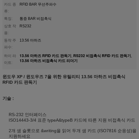
카드 종
RFID BAR 무선주파수
류:
특징:
통증 BAR 비접촉식
상호 작
RS232
용:
동작 주
13.56 마하즈
파수:
13.56 마하즈 RFID 카드 판독기
RS232 비접촉식 RFID 카드 판독기
하이 라
,
,
13.56 마하즈 비접촉식 카드 리더기
이트:
윈도우 XP / 윈도우즈 7을 위한 유틸리티 13.56 마하즈 비접촉식
RFID 카드 판독기
기술 :
RS-232 인터페이스
ISO14443-3/4 표준 typeA&typeB 카드에 따른 지원 비접촉식 카드
2개 샘 슬롯으로 &writing을 읽어 두개 샘 카드 (ISO7816 순응성)을
지원하세요