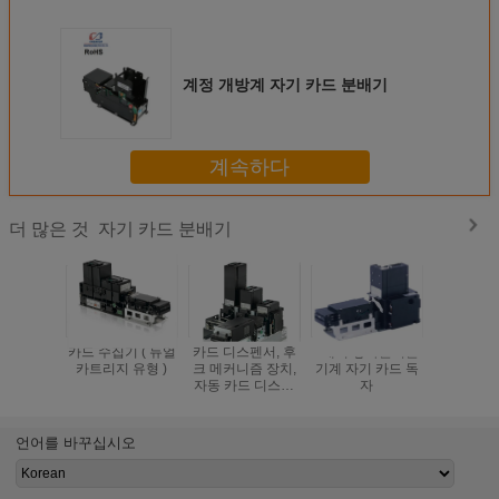
계정 개방계 자기 카드 분배기
계속하다
자기 카드 분배기
더 많은 것
카드 수집기 ( 듀얼
카드 디스펜서, 후
2개의 쌓아올리는
3개의 쌓
카트리지 유형 )
크 메커니즘 장치,
기계 자기 카드 독
기계 자기
자동 카드 디스펜
자
배
서
언어를 바꾸십시오