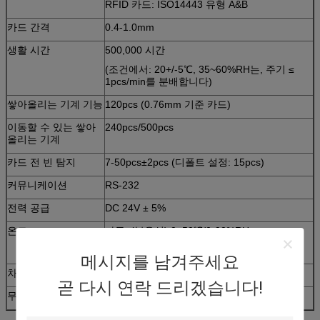
RFID 카드: ISO14443 유형 A&B
카드 간격
0.4-1.0mm
생활 시간
500,000 시간
(조건에서: 20+/-5℃, 35~60%RH는, 주기 ≤
1pcs/min를 분배합니다)
쌓아올리는 기계 기능
120pcs (0.76mm 기준 카드)
이동할 수 있는 쌓아
240pcs/500pcs
올리는 기계
카드 전 빈 탐지
7-50pcs±2pcs (디폴트 설정: 15pcs)
커뮤니케이션
RS-232
전력 공급
DC 24V ± 5%
온도
가동: (불응식) 0~50℃/0-90%RH
저장: - (불응식) 10-75℃/0-90%RH
메시지를 남겨주세요
차원 (L*W*H)
256 * 99.8* 165mm
곧 다시 연락 드리겠습니다!
무게
대강 2.0kg