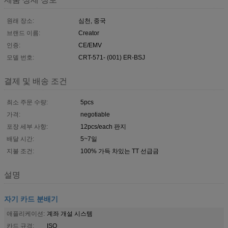
원래 장소:
심천, 중국
브랜드 이름:
Creator
인증:
CE/EMV
모델 번호:
CRT-571- (001) ER-BSJ
결제 및 배송 조건
최소 주문 수량:
5pcs
가격:
negotiable
포장 세부 사항:
12pcs/each 판지
배달 시간:
5~7일
지불 조건:
100% 가득 차있는 TT 선급금
설명
자기 카드 분배기
애플리케이션:
계좌 개설 시스템
카드 규격:
ISO