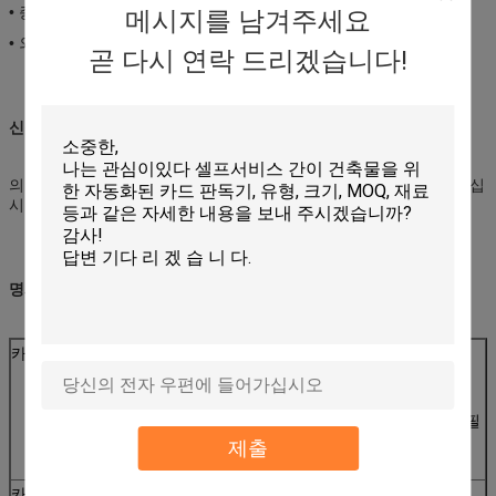
• 증명되는 EMV
메시지를 남겨주세요
• 외국 물건에서 보호 독자를 위한 특별한 배플 디자인
곧 다시 연락 드리겠습니다!
신청:
의 도박, 정부, 주차 체계, 수송 AFC의 공용품 분배에 연료를 공급하십
시오
명세:
카드 유형
IC 카드:
지원 ISO7816-2
지원 T=0의 T=1 CPU 카드
지원 T=0의 T=1 SAM 카드 (PSAM 널을 사용하는 필
요)
제출
RF 카드: 지원 ISO14443 유형 A&B 카드
카드 차원
폭: 53.92~54.18mm의 길이: 85.47~85.90mm