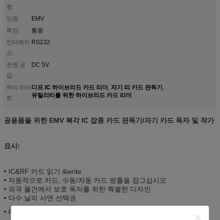
형:
인증:
EMV
특징:
통증
인터페이
RS232
스:
전원 공
DC 5V
급:
디프 IC 하이브리드 카드 리더
자기 띠 카드 판독기
하이 라이
,
,
유틸리티를 위한 하이브리드 카드 리더
트:
공용품을 위한 EMV 복각 IC 잡종 카드 판독기/자기 카드 독자 및 작가
묘사:
• IC&RF 카드 읽기 &write
• 자동적으로 카드, 수동/자동 카드 방출을 잠그십시오
• 외국 물건에서 보호 독자를 위한 특별한 디자인
• 다수 날의 사면 선택권
• PSAM 널 선택권