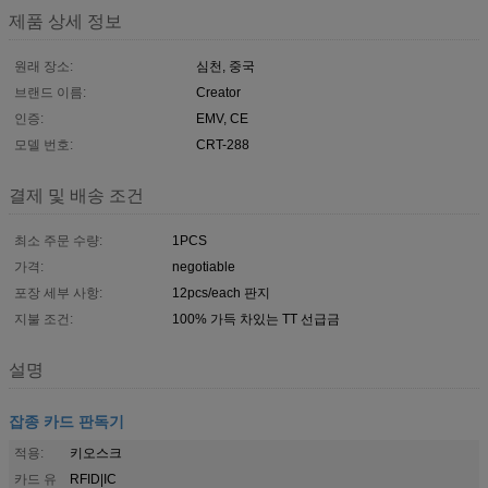
제품 상세 정보
원래 장소:
심천, 중국
브랜드 이름:
Creator
인증:
EMV, CE
모델 번호:
CRT-288
결제 및 배송 조건
최소 주문 수량:
1PCS
가격:
negotiable
포장 세부 사항:
12pcs/each 판지
지불 조건:
100% 가득 차있는 TT 선급금
설명
잡종 카드 판독기
적용:
키오스크
카드 유
RFID|IC