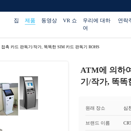
집
제품
동영상
VR 쇼
우리에 대하
연락
여
접촉 카드 판독기/작가, 똑똑한 SIM 카드 판독기 ROHS
ATM에 의하
기/작가, 똑똑
원래 장소
심천
브랜드 이름
CR