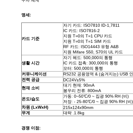
주차 체계
명세:
자기 카드: ISO7810 ID-1,7811
IC 카드: ISO7816-2
지원 T=0의 T=1 CPU 카드
카드 기준
지원 T=0의 T=1 SIM 카드
RF 카드: ISO14443 유형 A&B
지원 Mifare S50, S70의 UL 카드
자기 헤드: 500,000의 통행
생활 시간
IC 카드 접촉: 300,000의 통행
모터: 500,000의 통행
커뮤니케이션
RS232 공용영역 & (숨겨지는) USB
전력 공급
DC24V±5%
대기 현재: 90mA
현재 소비
봉우리 전류: 800mA
가동: 0~50℃/0 ~ 집광 90% RH (비)
온도/습도
저장: - 25-80℃/0 ~ 집광 90% RH (비)
차원 (LxWxH)
215x124x90mm
무게
대략 .1.8kg
경쟁 이점: