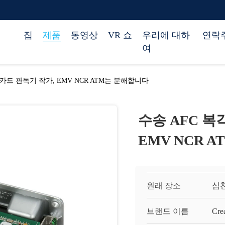
집
제품
동영상
VR 쇼
우리에 대하
연락
여
칩 카드 판독기 작가, EMV NCR ATM는 분해합니다
수송 AFC 복각
EMV NCR 
원래 장소
심천
브랜드 이름
Cre