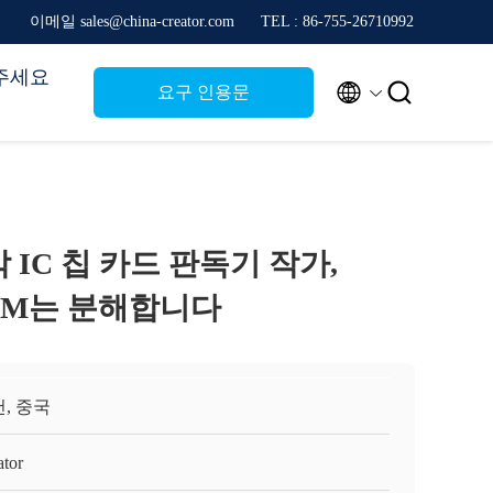
이메일 sales@china-creator.com
TEL : 86-755-26710992
주세요


요구 인용문
 IC 칩 카드 판독기 작가,
ATM는 분해합니다
, 중국
ator