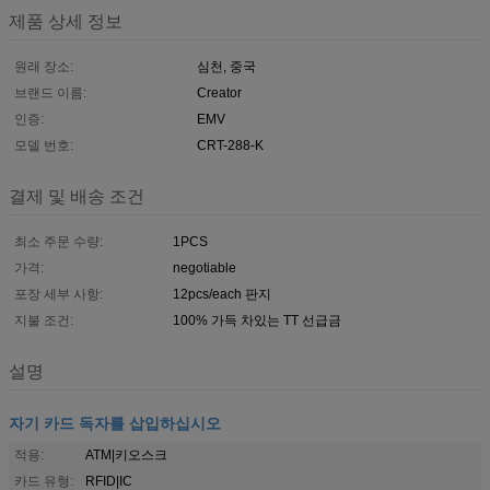
제품 상세 정보
원래 장소:
심천, 중국
브랜드 이름:
Creator
인증:
EMV
모델 번호:
CRT-288-K
결제 및 배송 조건
최소 주문 수량:
1PCS
가격:
negotiable
포장 세부 사항:
12pcs/each 판지
지불 조건:
100% 가득 차있는 TT 선급금
설명
자기 카드 독자를 삽입하십시오
적용:
ATM|키오스크
카드 유형:
RFID|IC