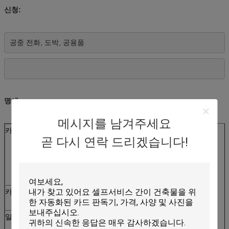
신청:
공중 전화, 도박, 공용품
명세:
메시지를 남겨주세요
카드 유형
IC 카드:
곧 다시 연락 드리겠습니다!
ISO7816-2
T=0의 T=1 CPU 카드
T=0의 T=1 PSAM 카드 (1개의 SAM 구멍)
RF 카드: ISO 14443는 A&B 카드를 타자를 칩니다
카드 차원
폭: 53.92~54.18mm의 길이: 85.47~85.90mm
간격: 0.76~1mm
일생
마이크로 스위치: 최소한도 500,000 시간