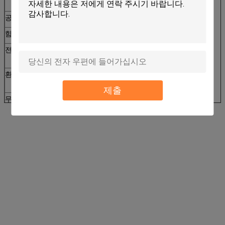
IC 접촉: 최소한도 300,000 시간
공용영역
RS-232&USB
힘 전압
DC 5V±10%
전력 소비
공전: 50mA
첨단: 200mA
환경
가동: 0℃~50℃, 0~90% RH (비 집광)
저장: -25℃~80℃, 0~95% RH (비 집광)
제출
무게
200g에 관하여