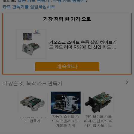
꼬리표:
,
,
카드 판독기를 삽입하십시오
가장 저렴 한 가격 으로
키오스크 스마트 수동 삽입 하이브리
드 카드 리더 RS232 딥 삽입 카드 리
더
계속하다
복각 카드 판독기
더 많은 것
수동 삽입 복각 카
자동 인스턴트 카
하이브리드 카드
자물쇠 기
드 판독기
드 디스펜서, 카드
리더기, 딥 카드 리
진 자석 
개인화 기계
더기 칩 카드 리더
자
기, 수동 삽입 카드