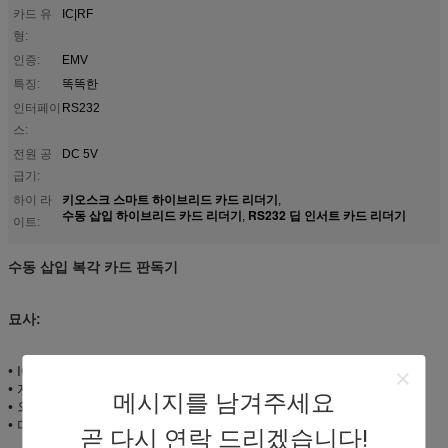
카드 유
IC|RF
형:
인증:
EMV
특징:
똑똑한
인터페이
RS232
스:
전원 공
DC 5V
급기:
키오스크 스마트 하이브리드 카드 리더기
하이 라
,
수동 삽입 하이브리드 카드 리더기
RS232 딥 인서트 카드 리더기
,
이트:
수동 삽입 복각 카드 판독기
묘사:
• IC&RF 카드 읽기 &write
• 자동적으로 카드, 수동/자동 카드 방출을 잠그십시오
메시지를 남겨주세요
• 외국 물건에서 보호 독자를 위한 특별한 디자인
• 다수 날의 사면 선택권
곧 다시 연락 드리겠습니다!