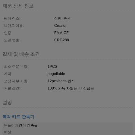
제품 상세 정보
원래 장소:
심천, 중국
브랜드 이름:
Creator
인증:
EMV, CE
모델 번호:
CRT-288
결제 및 배송 조건
최소 주문 수량:
1PCS
가격:
negotiable
포장 세부 사항:
12pcs/each 판지
지불 조건:
100% 가득 차있는 TT 선급금
설명
복각 카드 판독기
애플리케
간이 건축물
이션: