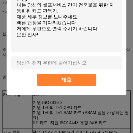
• 증명되는 EMV
• 외국 물건에서 보호 독자를 위한 특별한 배플 디자인
신청:
의 도박, 정부, 주차 체계, 수송 AFC의 공용품 분배에 연료를 공급하십
시오
명세:
제출
카드 유형
IC 카드:
지원 ISO7816-2
지원 T=0의 T=1 CPU 카드
지원 T=0의 T=1 SAM 카드 (PSAM 널을 사용하는 필
요)
RF 카드: 지원 ISO14443 유형 A&B 카드
카드 차원
폭: 53.92~54.18mm의 길이: 85.47~85.90mm