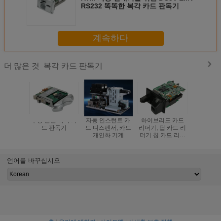
RS232 똑똑한 복각 카드 판독기
계속하다
복각 카드 판독기
더 많은 것
수동 삽입 복각 카
자동 인스턴트 카
하이브리드 카드
자물쇠 기
드 판독기
드 디스펜서, 카드
리더기, 딥 카드 리
진 자석 
개인화 기계
더기 칩 카드 리더
자
기, 수동 삽입 카드
리더기, RFID 카드
리더기
언어를 바꾸십시오