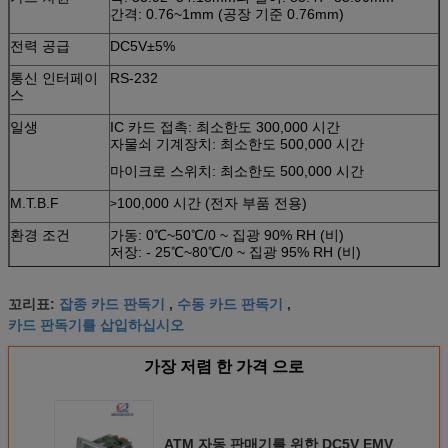
간격: 0.76~1mm (공장 기준 0.76mm)
전력 공급
DC5V±5%
통신 인터페이
RS-232
스
일생
IC 카드 접촉: 최소한도 300,000 시간
자물쇠 기계장치: 최소한도 500,000 시간
마이크로 스위치: 최소한도 500,000 시간
M.T.B.F
100,000 시간 (전자 부품 전용)
>
환경 조건
가동: 0℃~50℃/0 ~ 집광 90% RH (비)
저장: - 25℃~80℃/0 ~ 집광 95% RH (비)
무게
240g에 관하여
잡종 카드 판독기
수동 카드 판독기
꼬리표:
,
,
카드 판독기를 삽입하십시오
가장 저렴 한 가격 으로
ATM 자동 판매기를 위한 DC5V EMV