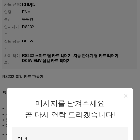
카드 유형:
RFID|IC
인증:
EMV
특징:
똑똑한
인터페이
RS232
스:
전원 공급
DC 5V
기:
RS232 스마트 딥 카드 리더기
자동 판매기 딥 카드 리더기
하이 라이
,
,
DC5V EMV 삽입 카드 리더기
트:
RS232 복각 카드 판독기
묘사:
메시지를 남겨주세요
• IC&RF 카드 읽기 &write
곧 다시 연락 드리겠습니다!
• 자동적으로 카드, 수동/자동 카드 방출을 잠그십시오
• 외국 물건에서 보호 독자를 위한 특별한 디자인
• 다수 날의 사면 선택권
• PSAM 널 선택권