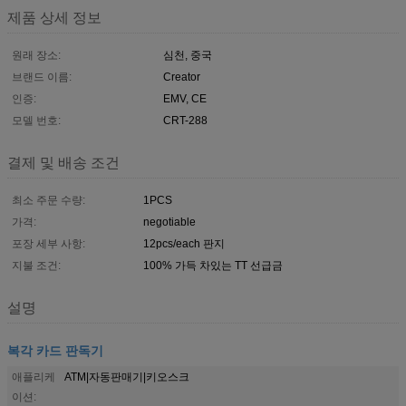
제품 상세 정보
원래 장소:
심천, 중국
브랜드 이름:
Creator
인증:
EMV, CE
모델 번호:
CRT-288
결제 및 배송 조건
최소 주문 수량:
1PCS
가격:
negotiable
포장 세부 사항:
12pcs/each 판지
지불 조건:
100% 가득 차있는 TT 선급금
설명
복각 카드 판독기
애플리케
ATM|자동판매기|키오스크
이션: