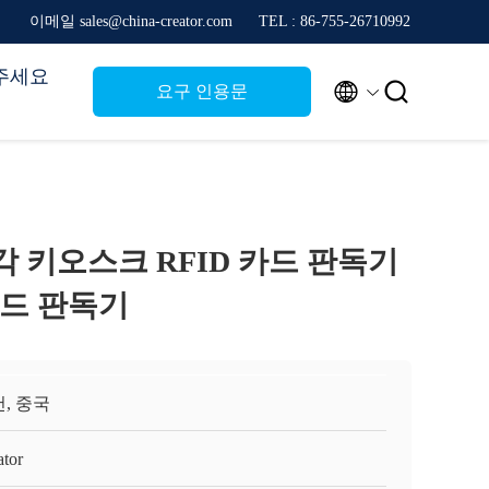
이메일 sales@china-creator.com
TEL : 86-755-26710992
주세요


요구 인용문
각 키오스크 RFID 카드 판독기
 카드 판독기
, 중국
ator