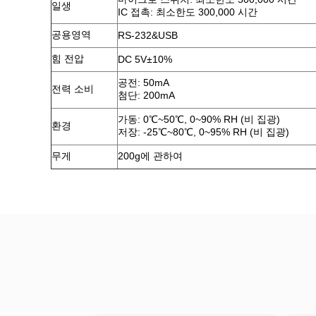
일생
IC 접촉: 최소한도 300,000 시간
공용영역
RS-232&USB
힘 전압
DC 5V±10%
공전: 50mA
전력 소비
첨단: 200mA
가동: 0℃~50℃, 0~90% RH (비 집광)
환경
저장: -25℃~80℃, 0~95% RH (비 집광)
무게
200g에 관하여