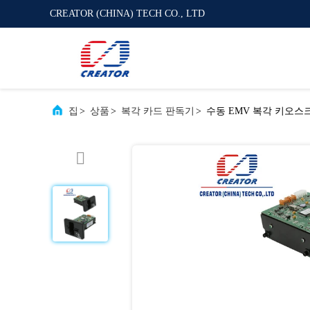
CREATOR (CHINA) TECH CO., LTD
집
>
상품
>
복각 카드 판독기
>
수동 EMV 복각 키오스크 