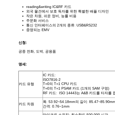
reading&writing IC&RF 카드
외국 물건에서 보호 독자를 위한 특별한 배플 디자인
작은 차원, 쉬운 정비, 능률 비용
주문화 서비스
통신 인터페이스의 2개의 종류: USB&RS232
증명되는 EMV
신청:
공중 전화, 도박, 공용품
명세:
IC 카드:
ISO7816-2
T=0의 T=1 CPU 카드
카드 유형
T=0의 T=1 PSAM 카드 (1개의 SAM 구멍)
RF 카드: ISO 14443는 A&B 카드를 타자를
폭: 53.92~54.18mm의 길이: 85.47~85.90m
카드 차원
간격: 0.76~1mm
마이크로 스위치: 최소한도 500,000 시간