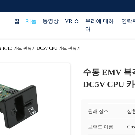
집
제품
동영상
VR 쇼
우리에 대하
연락
여
RFID 카드 판독기 DC5V CPU 카드 판독기
수동 EMV 복
DC5V CPU
원래 장소
심천
브랜드 이름
Cre