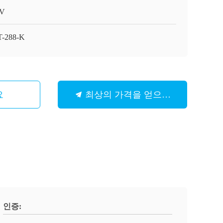
V
-288-K
요
최상의 가격을 얻으세요
인증: