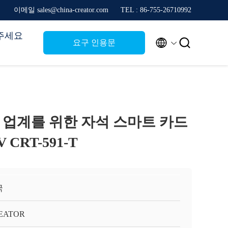
이메일 sales@china-creator.com
TEL : 86-755-26710992
주세요


요구 인용문
금융 업계를 위한 자석 스마트 카드
 CRT-591-T
국
EATOR