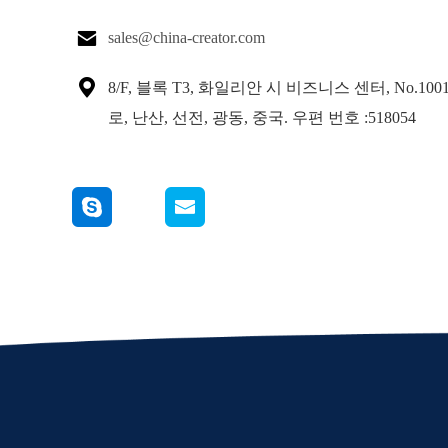

sales@china-creator.com

8/F, 블록 T3, 화일리안 시 비즈니스 센터, No.100
로, 난산, 선전, 광동, 중국. 우편 번호 :518054