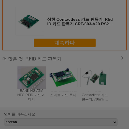
상한 Contactless 카드 판독기, Rfid
ID 카드 판독기 CRT-603-V20 RS232
공용영역
계속하다
RFID 카드 판독기
더 많은 것
BANKING ATM
RFID Contactless
HF RFID
Contactle
NFC RFID 카드 리
스마트 카드 독자
Contactless 카드
카드 판독
더기
판독기, 70mm 읽
USB2.0 
는 거리를 가진 RF
신 인터
카드 판독기
CRT-60
언어를 바꾸십시오