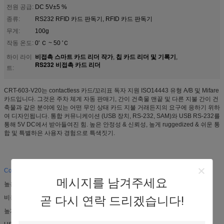
전원 공급:
DC 5V±5 %
종류:
RS232 RFID 카드 판독기, RFID 카드 판독기
무게:
100g
작동 온도:
0' Ｃ ~ 50 'Ｃ
비접촉 스마트 카드 리더 작가
칩 카드 리더 및 기록기
하이 라이
,
,
RS232 비접촉 카드 리더
트:
CRT-603-V20는 contactless 카드/꼬리표 독자 지원 ISO14443 유형 A/B 및 Mifare
카드입니다. 그것은 주차 체계 자동 판매기, 간이 건축물 맨끝 및 다른 지불 간이 건
축물과 같은 분야에 있는 어떤 무인 상태 카드 지불 거래든지의 요구에 응하기 위하
여 디자인됩니다. 통합 커뮤니케이션 (USB 장치, RS-232, SAM)와 USB RS-232를
통해 5V DC에서 받아들여진 힘. 높은 안정성 & 신뢰성, 높게 ruggedized & 쉬운 통
합 및 특별하은 사용자 경험으로 특색짓기.
Contactless 카드 판독기
CRT-603-V20 제품 성능
메시지를 남겨주세요
높은 신뢰성
비용 효과
곧 다시 연락 드리겠습니다!
높게 적응할 수 있는