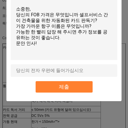
USB 장치/RS-232/SAM
최고 Ruggedized & 쉬운 통합
표준 USB 연결
특별하은 사용자 경험
Contactless 카드 판독기 CRT-603-V20 제품 명세서
카드 유형
IC 카드 ISO7816
지원 T=0의 T=1 PSAM 카드
RFID 카드 ISO14443 유형 A & B
Mifare를 1 S50, S70의 UL 카드 지원하십시오
Mifare 플러스, Mifare Desfire
제출
통신 프로토콜
에 양립한: 603V 10 의정서
ZLG500 의정서
국가 격자 위탁 더미 의정서
카드 독서 거리
≤ 50mm (카드 유형에 달려 있으십시오)
전력 공급
DC 5V± 5%
가동 현재
한가 < 150mA="">