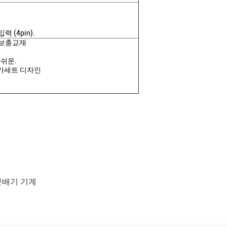
 (4pin).
드 보충교재
 쉬운.
음 카세트 디자인
분배기 기계