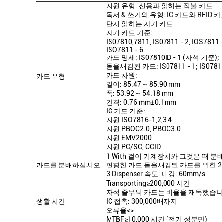
지원 유형: 신용과 읽히는 직불 카드
독서 & 쓰기의 유형: IC 카드와 RFID 카
단지 읽히는 자기 카드
자기 카드 기준:
IS07810,7811, IS07811 - 2, IOS7811 -
ISO7811 - 6
카드 명세: IS07810ID - 1 (자석 기준);
돋을새김된 카드: IS07811 - 1; IS07811
카드 차원:
카드 유형
길이: 85.47 ~ 85.90 mm
폭: 53.92 ~ 54.18 mm
간격: 0.76 mm±0.1mm
IC 카드 기준:
지원 ISO7816-1,2,3,4
지원 PBOC2.0, PBOC3.0
지원 EMV2000
지원 PC/SC, CCID
1.With 걸이 기계장치와 그것은 때 
카드를 분배하십시오
편평한 카드 돋을새김된 카드를 위한 2.Av
3.Dispenser 속도: 대강: 60mm/s
Transporting≥200,000 시간
자석 줄무늬 카드는 비율을 재독했습니다:
생활 시간
IC 접촉: 300,000배까지
오류율<>
MTBF≥10,000 시간 (전기 성분만)