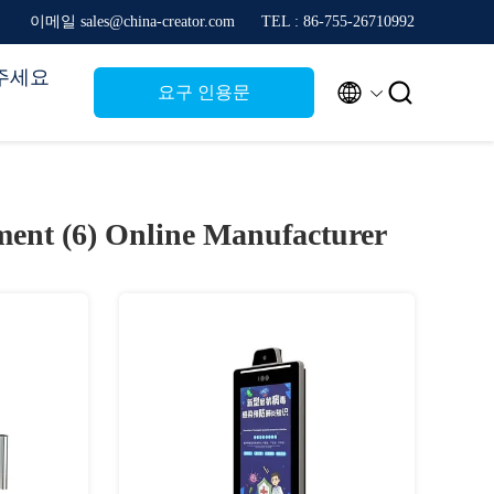
이메일 sales@china-creator.com
TEL : 86-755-26710992
주세요


요구 인용문
ment (6)
Online Manufacturer