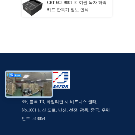
CRT-603-9001 Ｅ 여권 독자 하락
카드 판독기 정보 인식
8/F, 블록 T3, 화일리안 시 비즈니스 센터,
No.1001 난산 도로, 난산, 선전, 광동, 중국. 우편
번호 :518054