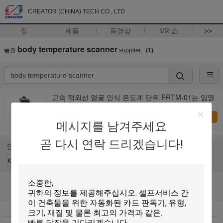
CREATOR (CHINA) TECH CO., LTD
집
제품
동영상
VR 쇼
>>
body temperature scanner
품질
supplier.
(1)
고속 적외선 얼굴 인식 온도계 단위 FRTM-01는 임명
단식합니다
지금 문의
메시지를 남겨주세요
곧 다시 연락 드리겠습니다!
언어를 바꾸십시오
Korean
홈
|
우리에 대하여
|
사이트맵
|
사생활 보호 정책